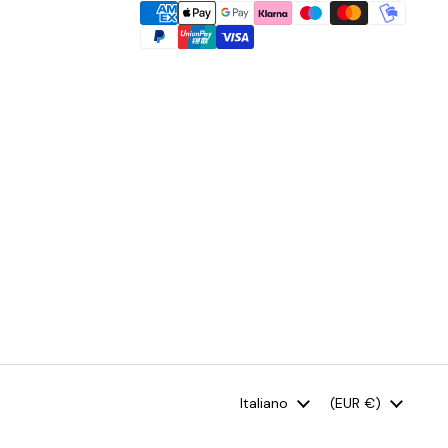
Lingua
Italiano
Paese/Area geogr
(EUR €)