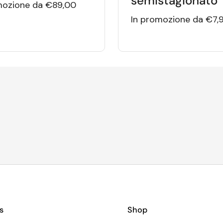
semistagionato
mozione da €89,00
In promozione da €7,
s
Shop