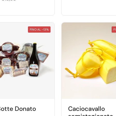
FINO AL -13%
F
Botte Donato
Caciocavallo