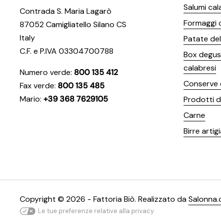
Salumi cal
Contrada S. Maria Lagarò
Formaggi 
87052 Camigliatello Silano CS
Italy
Patate dell
C.F. e P.IVA 03304700788
Box degust
calabresi
Numero verde:
800 135 412
Conserve 
Fax verde:
800 135 485
Mario:
+39 368 7629105
Prodotti d
Carne
Birre artigi
Copyright © 2026 - Fattoria Biò.
Realizzato da
Salonna.
Le tue preferenze relative alla privacy