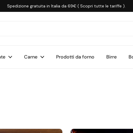
Spedizione gratuita in Italia da 69€ ( Scopri tutte le tariffe ).
ate
Carne
Prodotti da forno
Birre
B