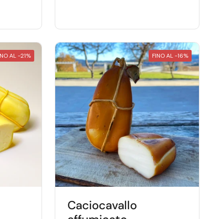
INO AL -21%
FINO AL -16%
Caciocavallo