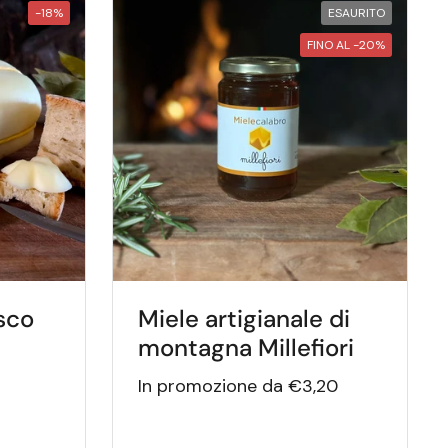
-18%
ESAURITO
FINO AL -20%
sco
Miele artigianale di
montagna Millefiori
In promozione da €3,20