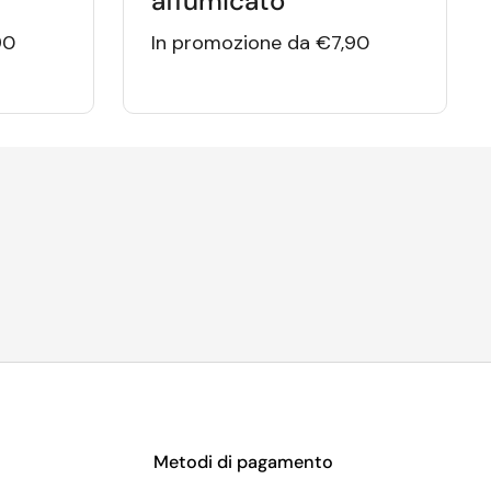
affumicato
90
In promozione da €7,90
Metodi di pagamento