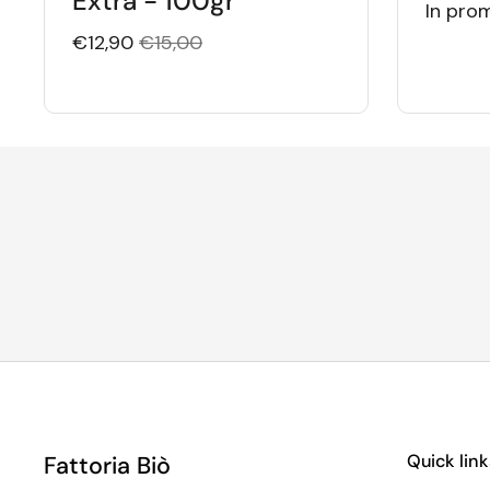
Extra - 100gr
In pro
€12,90
€15,00
Quick link
Fattoria Biò