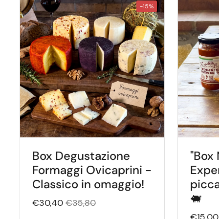
-15%
Box Degustazione
"Box 
Formaggi Ovicaprini -
Exper
Classico in omaggio!
picca
🐖
€30,40
€35,80
€15,00